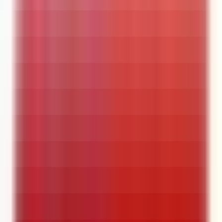
Kartu Ungu 2B
IDR 130,000
Kartu Ungu 3B
IDR 195,000
Kartu Ungu 4B
IDR 260,000
Kartu Ungu 5B
IDR 325,000
Top Up
1M Koin Ungu - MD
IDR 500
2M Koin Ungu - MD
IDR 1,000
3M Koin Ungu - MD
IDR 1,500
4M Koin Ungu - MD
IDR 2,000
5M Koin Ungu - MD
IDR 2,500
6M Koin Ungu - MD
IDR 3,000
7M Koin Ungu - MD
IDR 3,500
8M Koin Ungu - MD
IDR 4,000
9M Koin Ungu - MD
IDR 4,500
10M Koin Ungu - MD
IDR 4,900
3