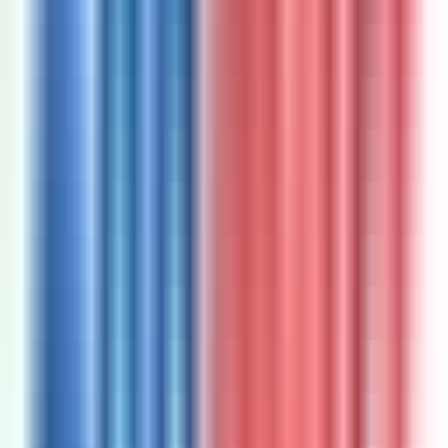
tersebut.
Cara Top Up Higgs Domino di Saldo
Game
Ingin top up Higgs Domino murah dan cepat? Berikut
langkah-langkahnya:
Buka situs
Saldogame.com
melalui browser PC
atau ponsel.
Pilih menu
Top Up
di halaman utama.
Cari dan klik logo
Higgs Domino
.
Masukkan
Player ID
, pilih jenis chips dan nominal
top up.
Pilih metode pembayaran dan masukkan nomor
WhatsApp.
Klik
Bayar
, lalu pilih
Bayar Sekarang
.
Lakukan pembayaran sesuai instruksi dan tunggu
hingga chips masuk ke akun Higgs Domino kamu.