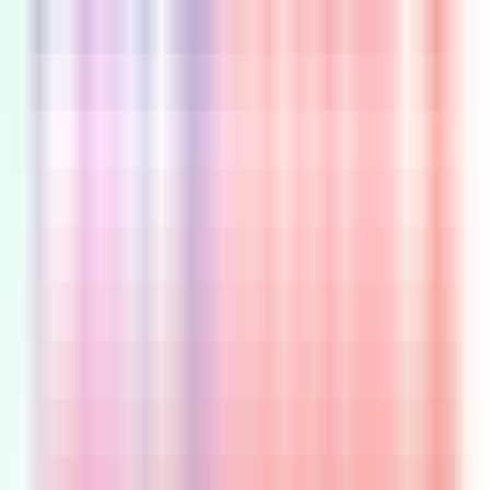
2
Select Amount
-
38
%
-
40
%
1B Koin Ungu - MD
IDR 66,000
2B Koin Ungu - MD
IDR 132,000
KOIN UNGU MD