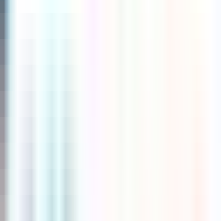
Resmi