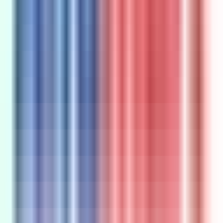
3. Keamanan Data Terjamin
Data akun, ID game, nomor WhatsApp, dan informasi
transaksi dijaga keamanannya.
4. Layanan Top Up 24 Jam
Top up bisa dilakukan kapan saja dan di mana saja
dengan proses maksimal 24 jam.
5. Promo dan Diskon Menarik
Saldo Game sering mengadakan flash sale dan promo
potongan harga.
6. Bisa Top Up Berbagai Game
Selain Higgs Domino, kamu juga bisa top up game lain
seperti PUBG, Free Fire, Mobile Legends, serta voucher
digital seperti Spotify, Steam Wallet, dan lainnya.