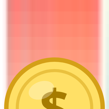
Convenience Store
4
Buy
* To receive order information
No. Whatsapp
*
Email
$