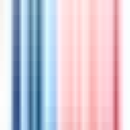
Top Up Chip Higgs Domino
Dalam permainan
Higgs Domino
, terdapat berbagai
mini-game yang bisa kamu mainkan. Hampir seluruh
mini-game tersebut merupakan permainan yang umum
ditemui di kasino sungguhan, sehingga memberikan
sensasi tegang dan menantang.
Beberapa mini-game populer di Higgs Domino antara
lain kartu remi, gaple, QiuQiu, Let’s Party, dan masih
banyak lagi. Selain membutuhkan skill, permainan ini
juga memerlukan intuisi yang tajam serta keberuntungan
untuk memenangkan setiap game.
Untuk memulai permainan, kamu membutuhkan
chips
atau koin
. Chips bisa diperoleh secara gratis jika kamu
memenangkan permainan. Namun, jika koin kamu habis,
kamu tetap bisa bermain dengan membeli koin Higgs
Domino melalui Saldo Game.
Fungsi Top Up Higgs Domino