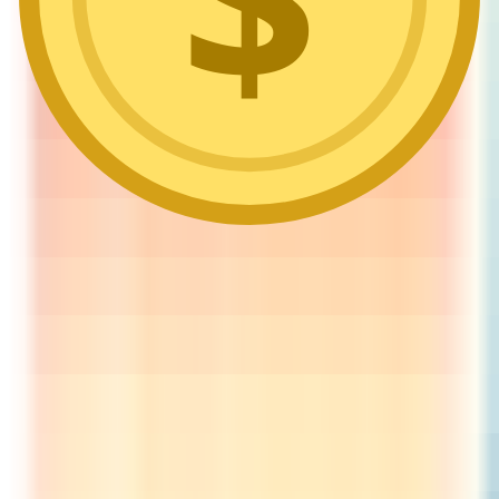
Extra Cashback
0
Add Voucher
Total
IDR 0
Pay
→
Enter OVO Number
OVO Number
*