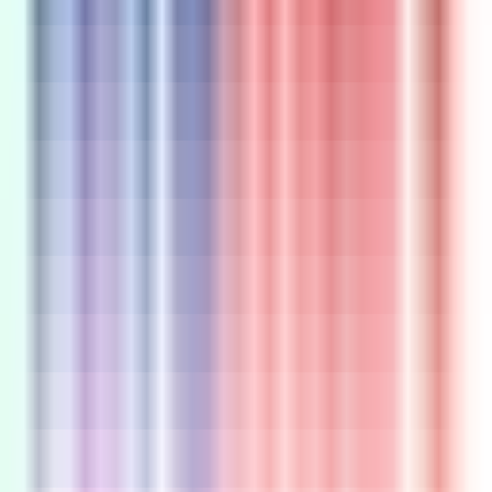
Show More
1
Enter Player ID
Help?
Help?